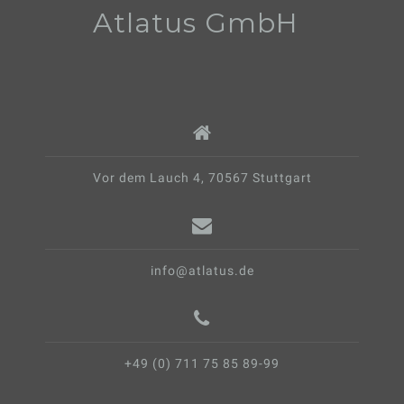
Atlatus GmbH
p
o
k
Vor dem Lauch 4, 70567 Stuttgart
info@atlatus.de
+49 (0) 711 75 85 89-99