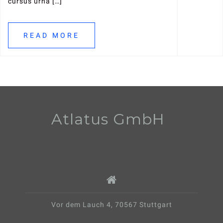
cursus urna […]
READ MORE
Atlatus GmbH
Vor dem Lauch 4, 70567 Stuttgart