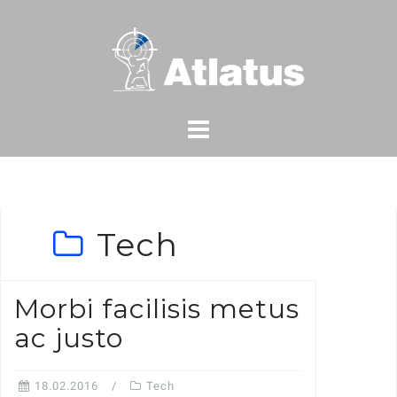
Skip
to
content
Tech
Morbi facilisis metus
ac justo
18.02.2016
Tech