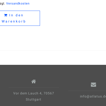
zgl.
Versandkosten
In den
Warenkorb
Vor dem Lauch 4, 70567
info@atlatus.d
Stuttgart