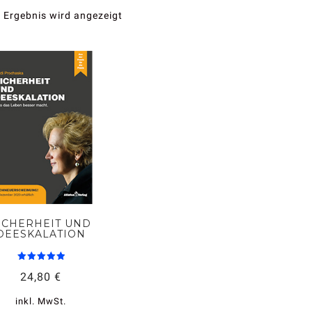
 Ergebnis wird angezeigt
ICHERHEIT UND
DEESKALATION
Bewertet
24,80
€
mit
5.00
von 5
inkl. MwSt.