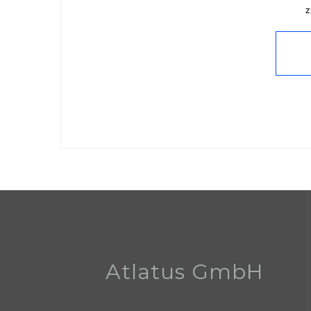
z
Atlatus GmbH